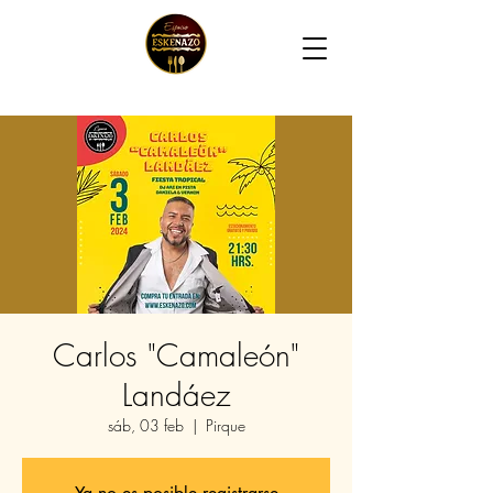
Carlos "Camaleón"
Landáez
sáb, 03 feb
  |  
Pirque