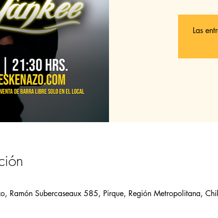
Las ent
ción
zo, Ramón Subercaseaux 585, Pirque, Región Metropolitana, Chi