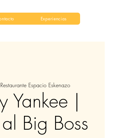
ontacto
Experiencias
 
Restaurante Espacio Eskenazo
y Yankee |
 al Big Boss