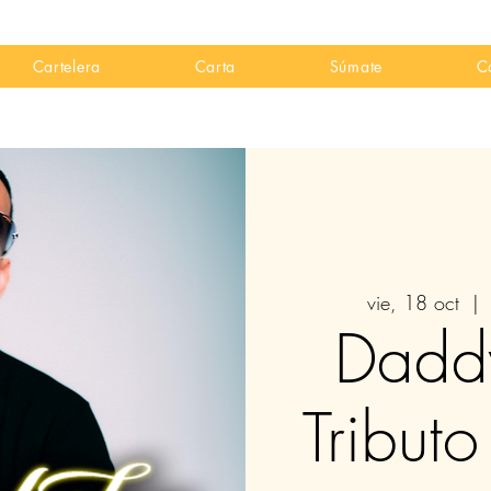
Cartelera
Carta
Súmate
C
vie, 18 oct
  | 
Dadd
Tributo