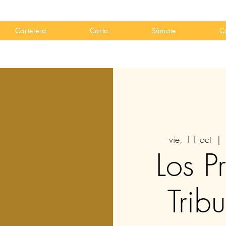
Cartelera
Carta
Súmate
C
vie, 11 oct
  | 
Los Pr
Tribu