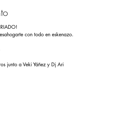
to
FERIADO!
desahogarte con todo en eskenazo.
S
os junto a Veki Yáñez y Dj Ari