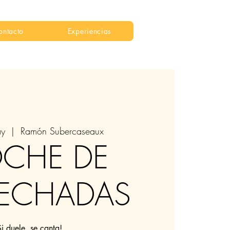
ontacto
Experiencias
ay
  |  
Ramón Subercaseaux
CHE DE
PECHADAS
Si duele, se canta!