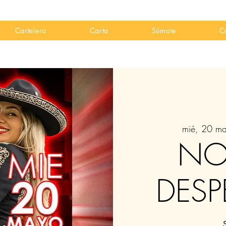
Cartelera
Carta
Súmate
C
mié, 20 m
NO
DES