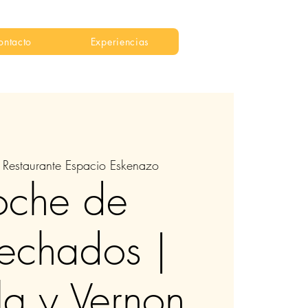
ontacto
Experiencias
 
Restaurante Espacio Eskenazo
che de
echados |
la y Vernon