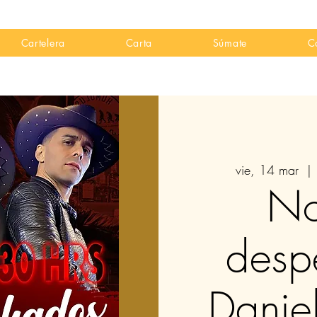
Cartelera
Carta
Súmate
C
vie, 14 mar
  | 
No
desp
Danie