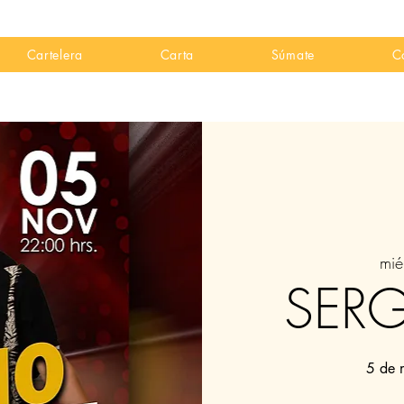
Cartelera
Carta
Súmate
C
mié
SERG
5 de 