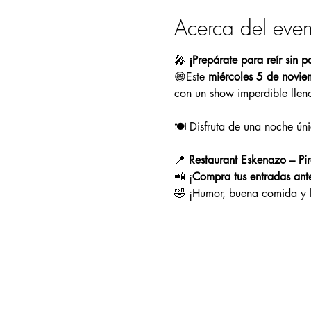
Acerca del even
🎤 
¡Prepárate para reír sin 
😄Este 
miércoles 5 de novie
con un show imperdible lleno
🍽️ Disfruta de una noche ún
📍 
Restaurant Eskenazo – Pi
📲 ¡
Compra tus entradas ant
🤣 ¡Humor, buena comida y l