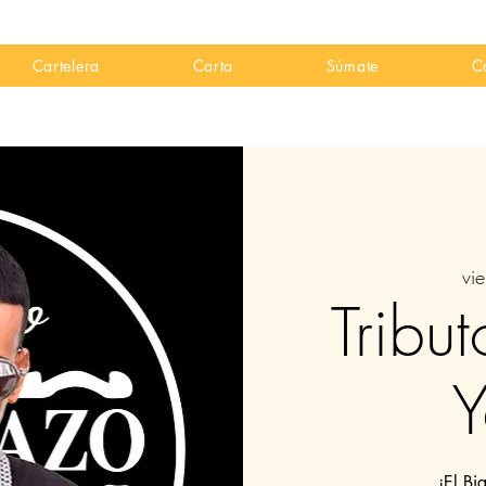
Cartelera
Carta
Súmate
C
vi
Tribu
Y
¡El Bi