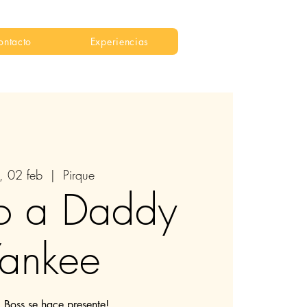
ontacto
Experiencias
e, 02 feb
  |  
Pirque
to a Daddy
ankee
g Boss se hace presente!