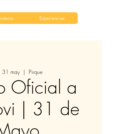
ontacto
Experiencias
, 31 may
  |  
Pirque
o Oficial a
ovi | 31 de
Mayo