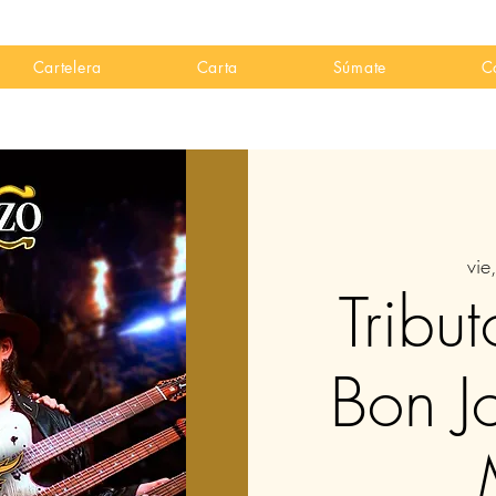
Cartelera
Carta
Súmate
C
vie
Tribut
Bon J